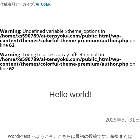
作成者別アーカイブ:
AI_USER
Warning
: Undefined variable $theme_options in
/home/xs590789/ai-tensyoku.com/public_html/wp-
content/themes/colorful-theme-premium/author.php
on
line
62
Warning
: Trying to access array offset on null in
/home/xs590789/ai-tensyoku.com/public_html/wp-
content/themes/colorful-theme-premium/author.php
on
line
62
Hello world!
2025年5月31日
WordPress へようこそ。こちらは最初の投稿です。編集または